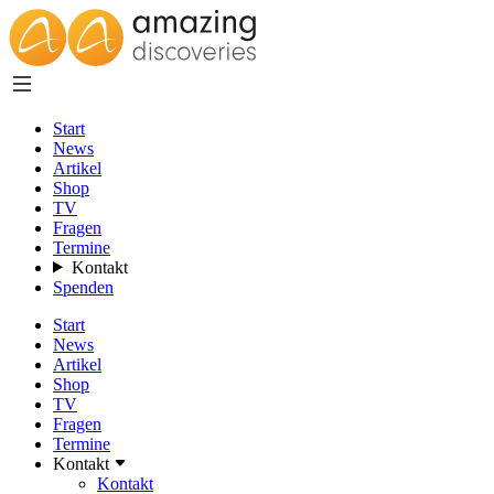
Start
News
Artikel
Shop
TV
Fragen
Termine
Kontakt
Spenden
Start
News
Artikel
Shop
TV
Fragen
Termine
Kontakt
Kontakt